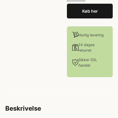
Køb her
Hurtig levering
14 dages
returret
Sikker SSL
handel
Beskrivelse