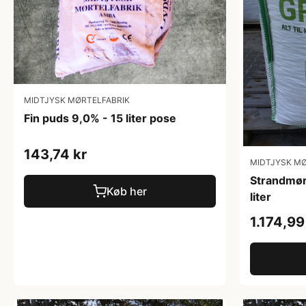
MIDTJYSK MØRTELFABRIK
Fin puds 9,0% - 15 liter pose
143,74 kr
MIDTJYSK MØ
Strandmør
Køb her
liter
1.174,99