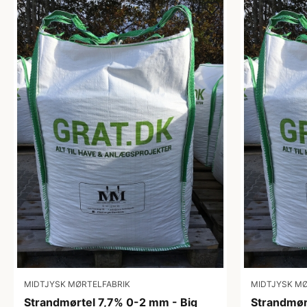
MIDTJYSK MØRTELFABRIK
MIDTJYSK MØ
Strandmørtel 7,7% 0-2 mm - Big
Strandmør