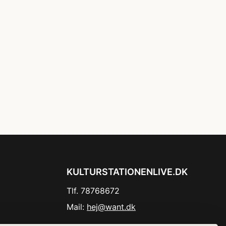
KULTURSTATIONENLIVE.DK
Tlf. 78768672
Mail:
hej@want.dk