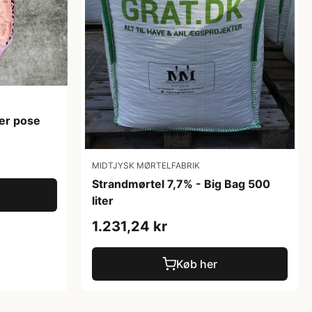
ter pose
MIDTJYSK MØRTELFABRIK
Strandmørtel 7,7% - Big Bag 500
liter
1.231,24 kr
Køb her