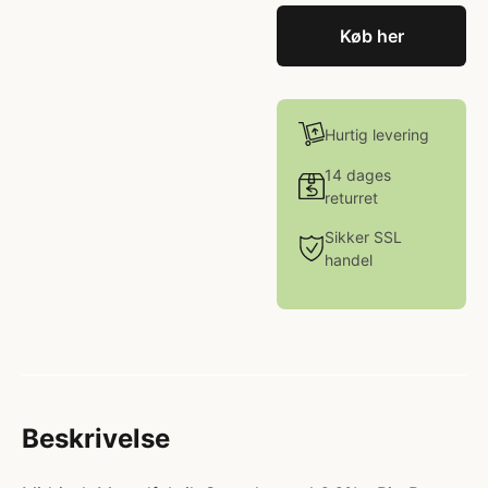
Køb her
Hurtig levering
14 dages
returret
Sikker SSL
handel
Beskrivelse