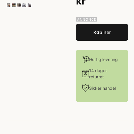
kr
Køb her
Hurtig levering
14 dages
returret
Sikker handel