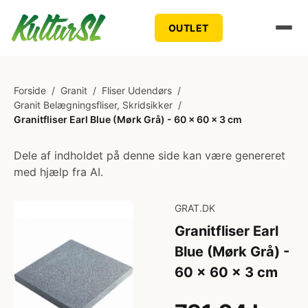
OUTLET
Forside
/
Granit
/
Fliser Udendørs
/
Granit Belægningsfliser, Skridsikker
/
Granitfliser Earl Blue (Mørk Grå) - 60 x 60 x 3 cm
Dele af indholdet på denne side kan være genereret
med hjælp fra AI.
GRAT.DK
Granitfliser Earl
Blue (Mørk Grå) -
60 x 60 x 3 cm