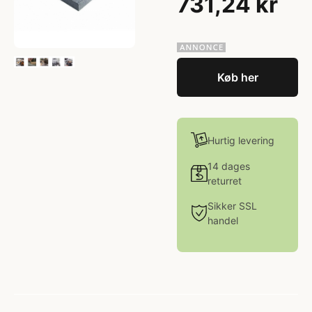
731,24 kr
Køb her
Hurtig levering
14 dages
returret
Sikker SSL
handel