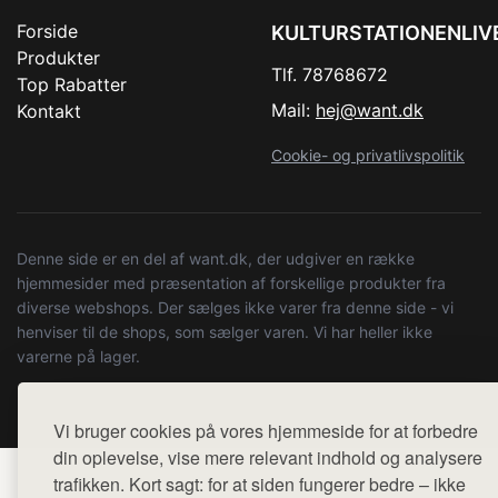
Forside
KULTURSTATIONENLIV
Produkter
Tlf. 78768672
Top Rabatter
Mail:
hej@want.dk
Kontakt
Cookie- og privatlivspolitik
Denne side er en del af want.dk, der udgiver en række
hjemmesider med præsentation af forskellige produkter fra
diverse webshops. Der sælges ikke varer fra denne side - vi
henviser til de shops, som sælger varen. Vi har heller ikke
varerne på lager.
© 2026 kulturstationenlive.dk. Alle rettigheder forbeholdes.
Vi bruger cookies på vores hjemmeside for at forbedre
din oplevelse, vise mere relevant indhold og analysere
trafikken. Kort sagt: for at siden fungerer bedre – ikke