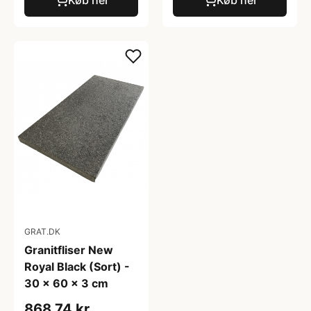
Køb her
Køb her
GRAT.DK
Granitfliser New
Royal Black (Sort) -
30 x 60 x 3 cm
868,74 kr