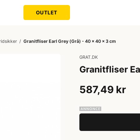
OUTLET
ridsikker
/
Granitfliser Earl Grey (Grå) - 40 x 40 x 3 cm
GRAT.DK
Granitfliser E
587,49 kr