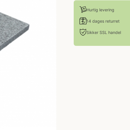
Hurtig levering
14 dages returret
Sikker SSL handel