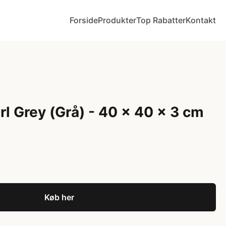
Forside
Produkter
Top Rabatter
Kontakt
arl Grey (Grå) - 40 x 40 x 3 cm
Køb her