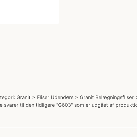
egori: Granit > Fliser Udendørs > Granit Belægningsfliser, Skr
 svarer til den tidligere "G603" som er udgået af produkt