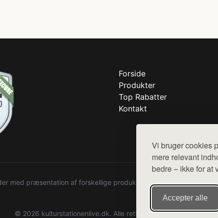
Forside
Produkter
Top Rabatter
Kontakt
Vi bruger cookies p
mere relevant indho
bedre – ikke for at 
r med præsentation af forskellige produkter fra diverse webshops. De
Accepter alle
© 2026 kulturstationenlive.dk. Alle rettigheder forbeholdes.