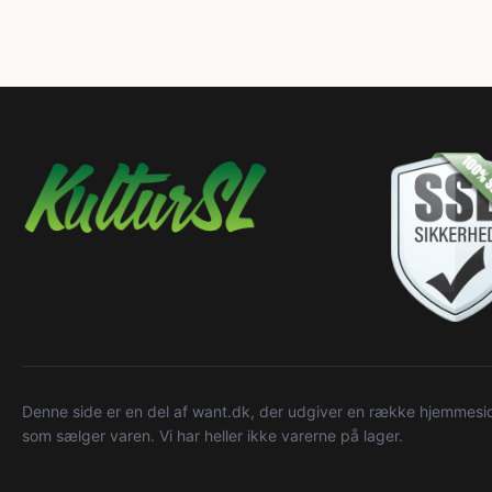
Denne side er en del af want.dk, der udgiver en række hjemmeside
som sælger varen. Vi har heller ikke varerne på lager.