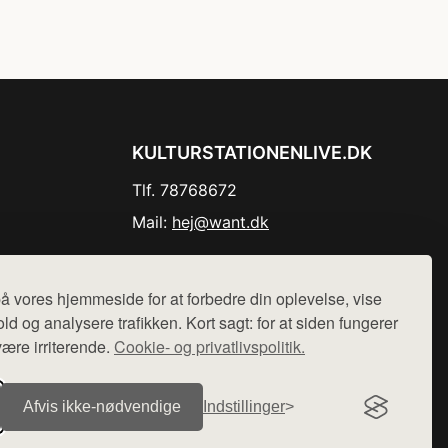
KULTURSTATIONENLIVE.DK
Tlf. 78768672
Mail:
hej@want.dk
Cookie- og privatlivspolitik
å vores hjemmeside for at forbedre din oplevelse, vise
ld og analysere trafikken. Kort sagt: for at siden fungerer
være irriterende.
Cookie- og privatlivspolitik.
r sælges ikke varer fra denne side - vi henviser til de shops,
Afvis ikke‑nødvendige
Indstillinger