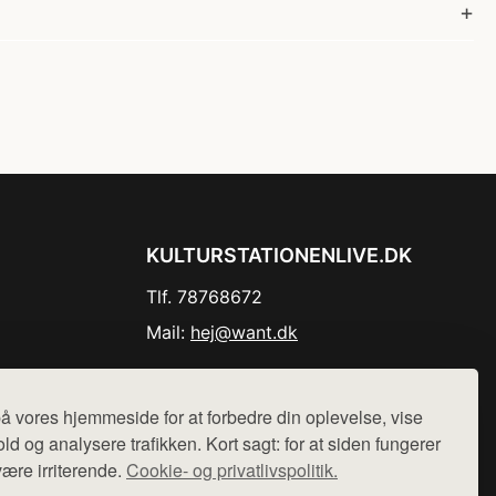
KULTURSTATIONENLIVE.DK
Tlf. 78768672
Mail:
hej@want.dk
Cookie- og privatlivspolitik
å vores hjemmeside for at forbedre din oplevelse, vise
ld og analysere trafikken. Kort sagt: for at siden fungerer
være irriterende.
Cookie- og privatlivspolitik.