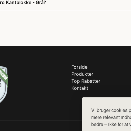
o Kantblokke - Grå?
Forside
Produkter
Top Rabatter
Kontakt
Vi bruger cookies p
mere relevant indho
bedre – ikke for at 