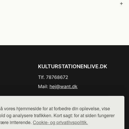
KULTURSTATIONENLIVE.DK
Tlf. 78768672
Mail:
hej@want.dk
Cookie- og privatlivspolitik
å vores hjemmeside for at forbedre din oplevelse, vise
ld og analysere trafikken. Kort sagt: for at siden fungerer
være irriterende.
Cookie- og privatlivspolitik.