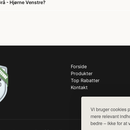
rå - Hjørne Venstre?
Forside
Produkter
Top Rabatter
Kontakt
Vi bruger cookies p
mere relevant indho
bedre – ikke for at 