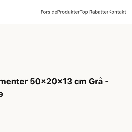
Forside
Produkter
Top Rabatter
Kontakt
ementer 50x20x13 cm Grå -
e