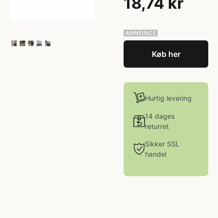
18,74 kr
Køb her
Hurtig levering
14 dages
returret
Sikker SSL
handel