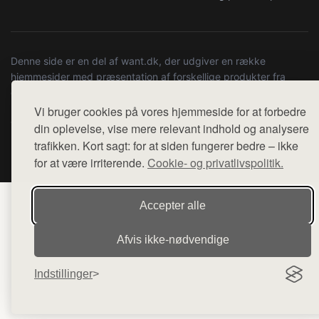
Denne side er en del af want.dk, der udgiver en række
hjemmesider med præsentation af forskellige produkter fra
diverse webshops. Der sælges ikke varer fra denne side - vi
henviser til de shops, som sælger varen. Vi har heller ikke
Vi bruger cookies på vores hjemmeside for at forbedre
varerne på lager.
din oplevelse, vise mere relevant indhold og analysere
trafikken. Kort sagt: for at siden fungerer bedre – ikke
© 2026 kulturstationenlive.dk. Alle rettigheder forbeholdes.
for at være irriterende.
Cookie- og privatlivspolitik.
Accepter alle
Afvis ikke‑nødvendige
Indstillinger