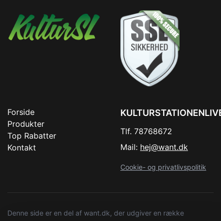
Forside
KULTURSTATIONENLIV
Produkter
Tlf. 78768672
Top Rabatter
Mail:
hej@want.dk
Kontakt
Cookie- og privatlivspolitik
Denne side er en del af want.dk, der udgiver en række