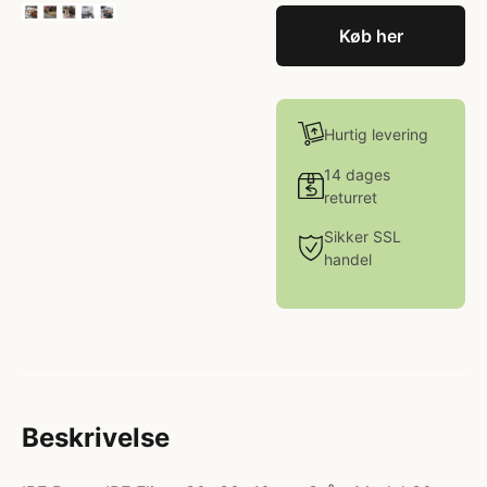
Køb her
Hurtig levering
14 dages
returret
Sikker SSL
handel
Beskrivelse