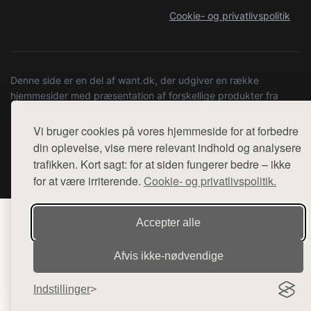
Cookie- og privatlivspolitik
Denne side er en del af want.dk, der udgiver en række
hjemmesider med præsentation af forskellige produkter fra
diverse webshops. Der sælges ikke varer fra denne side - vi
henviser til de shops, som sælger varen. Vi har heller ikke
Vi bruger cookies på vores hjemmeside for at forbedre
varerne på lager.
din oplevelse, vise mere relevant indhold og analysere
trafikken. Kort sagt: for at siden fungerer bedre – ikke
© 2026 kulturstationenlive.dk. Alle rettigheder forbeholdes.
for at være irriterende.
Cookie- og privatlivspolitik.
Accepter alle
Afvis ikke‑nødvendige
Indstillinger