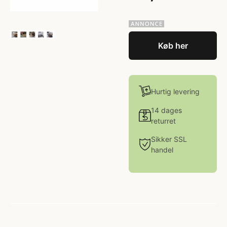
Køb her
Hurtig levering
14 dages
returret
Sikker SSL
handel