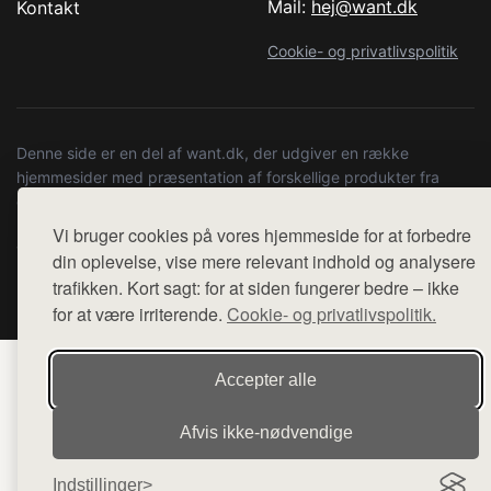
Mail:
hej@want.dk
Kontakt
Cookie- og privatlivspolitik
Denne side er en del af want.dk, der udgiver en række
hjemmesider med præsentation af forskellige produkter fra
diverse webshops. Der sælges ikke varer fra denne side - vi
henviser til de shops, som sælger varen. Vi har heller ikke
Vi bruger cookies på vores hjemmeside for at forbedre
varerne på lager.
din oplevelse, vise mere relevant indhold og analysere
trafikken. Kort sagt: for at siden fungerer bedre – ikke
© 2026 kulturstationenlive.dk. Alle rettigheder forbeholdes.
for at være irriterende.
Cookie- og privatlivspolitik.
Accepter alle
Afvis ikke‑nødvendige
Indstillinger