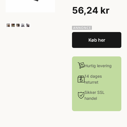
56,24 kr
Køb her
Hurtig levering
14 dages
returret
Sikker SSL
handel