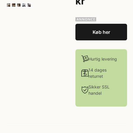
kr
Køb her
Hurtig levering
14 dages
returret
Sikker SSL
handel