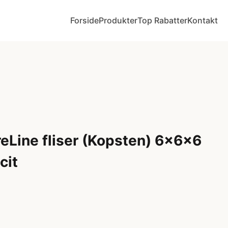
Forside
Produkter
Top Rabatter
Kontakt
reLine fliser (Kopsten) 6x6x6
cit