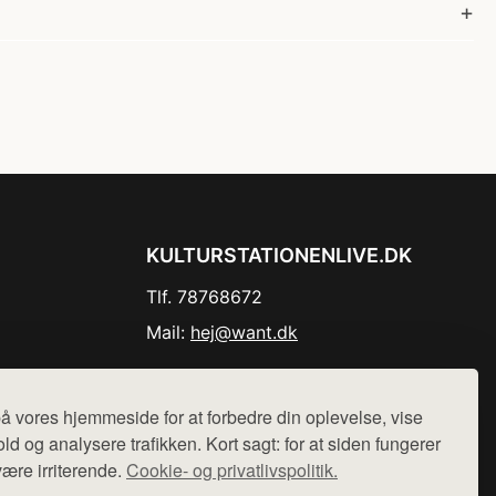
KULTURSTATIONENLIVE.DK
Tlf. 78768672
Mail:
hej@want.dk
Cookie- og privatlivspolitik
å vores hjemmeside for at forbedre din oplevelse, vise
ld og analysere trafikken. Kort sagt: for at siden fungerer
være irriterende.
Cookie- og privatlivspolitik.