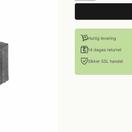
Hurtig levering
14 dages returret
Sikker SSL handel