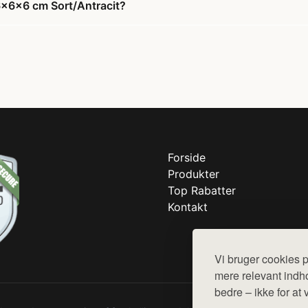
 6x6x6 cm Sort/Antracit?
Forside
Produkter
Top Rabatter
Kontakt
Vi bruger cookies p
mere relevant indho
bedre – ikke for at 