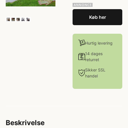
Køb her
Hurtig levering
14 dages
returret
Sikker SSL
handel
Beskrivelse