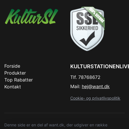
Forside
KULTURSTATIONENLIV
Produkter
Tlf. 78768672
Top Rabatter
Mail:
hej@want.dk
Kontakt
Cookie- og privatlivspolitik
Denne side er en del af want.dk, der udgiver en række