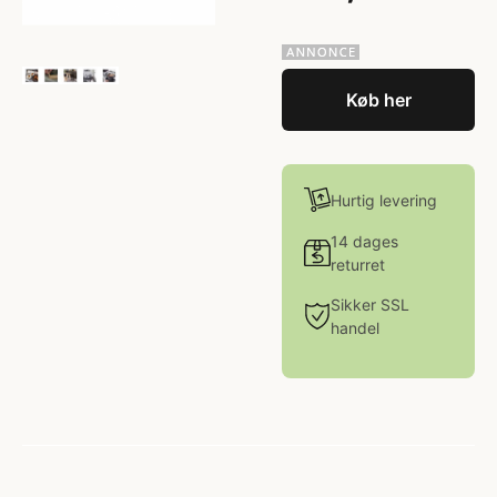
Køb her
Hurtig levering
14 dages
returret
Sikker SSL
handel