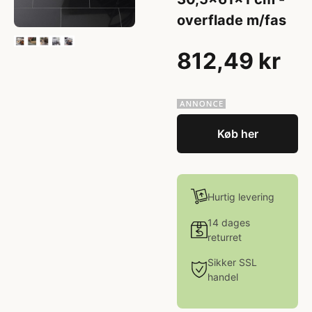
overflade m/fas
812,49 kr
Køb her
Hurtig levering
14 dages
returret
Sikker SSL
handel