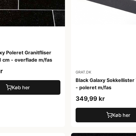
xy Poleret Granitfliser
 cm - overflade m/fas
r
GRAT.DK
Black Galaxy Sokkelliste
- poleret m/fas
Køb her
349,99 kr
Køb her