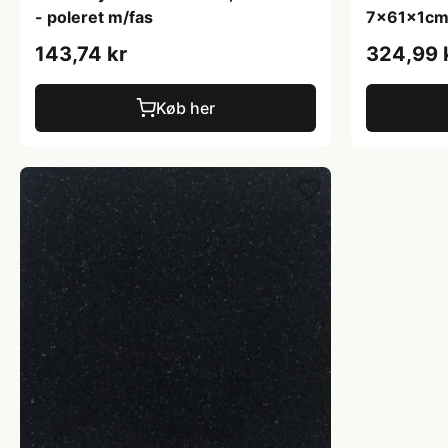
- poleret m/fas
7x61x1cm 
143,74 kr
324,99 
Køb her