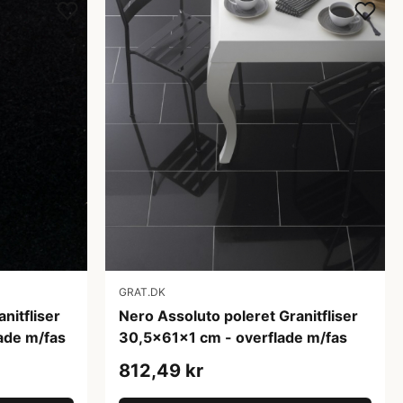
GRAT.DK
nitfliser
Nero Assoluto poleret Granitfliser
ade m/fas
30,5x61x1 cm - overflade m/fas
812,49 kr