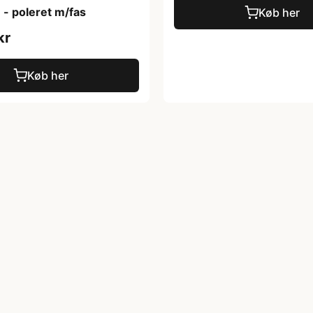
- poleret m/fas
Køb her
kr
Køb her