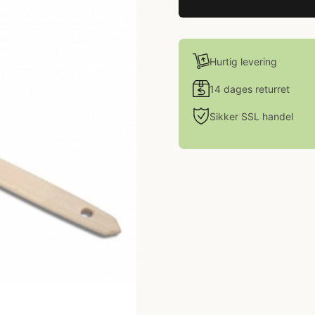
Hurtig levering
14 dages returret
Sikker SSL handel