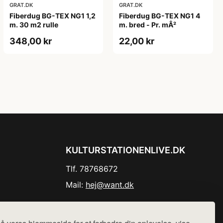
GRAT.DK
GRAT.DK
Fiberdug BG-TEX NG1 1,2
Fiberdug BG-TEX NG1 4
m. 30 m2 rulle
m. bred - Pr. mÂ²
348,00 kr
22,00 kr
KULTURSTATIONENLIVE.DK
Tlf. 78768672
Mail:
hej@want.dk
Cookie- og privatlivspolitik