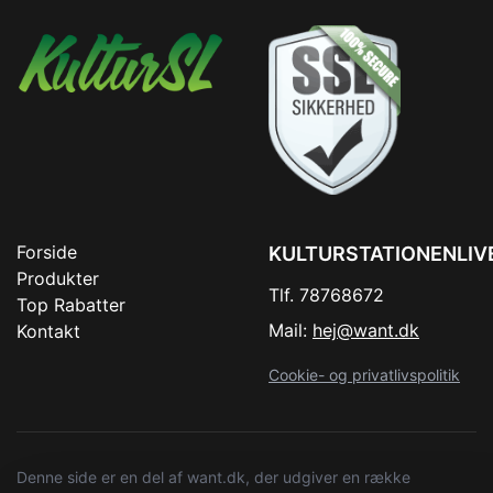
Forside
KULTURSTATIONENLIV
Produkter
Tlf. 78768672
Top Rabatter
Mail:
hej@want.dk
Kontakt
Cookie- og privatlivspolitik
Denne side er en del af want.dk, der udgiver en række