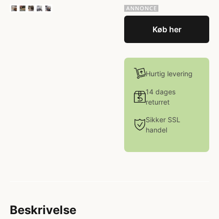
Køb her
Hurtig levering
14 dages
returret
Sikker SSL
handel
Beskrivelse