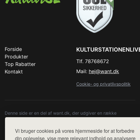
Forside
KULTURSTATIONENLIV
Produkter
Tlf. 78768672
Top Rabatter
Mail:
hej@want.dk
Kontakt
Cookie- og privatlivspolitik
Denne side er en del af want.dk, der udgiver en række
hjemmesider med præsentation af forskellige produkter fra
diverse webshops. Der sælges ikke varer fra denne side - vi
Vi bruger cookies på vores hjemmeside for at forbedre
henviser til de shops, som sælger varen. Vi har heller ikke
din oplevelse, vise mere relevant indhold og analysere