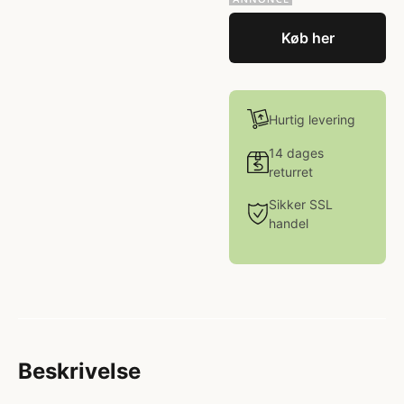
Køb her
Hurtig levering
14 dages
returret
Sikker SSL
handel
Beskrivelse