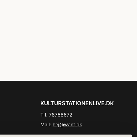
KULTURSTATIONENLIVE.DK
Tlf. 78768672
Mail:
hej@want.dk
Cookie- og privatlivspolitik