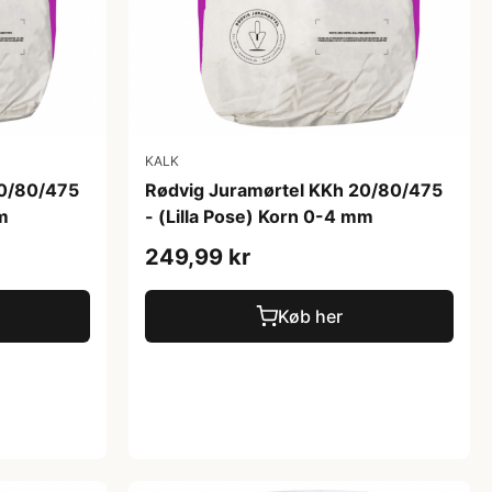
KALK
20/80/475
Rødvig Juramørtel KKh 20/80/475
mm
- (Lilla Pose) Korn 0-4 mm
249,99 kr
Køb her