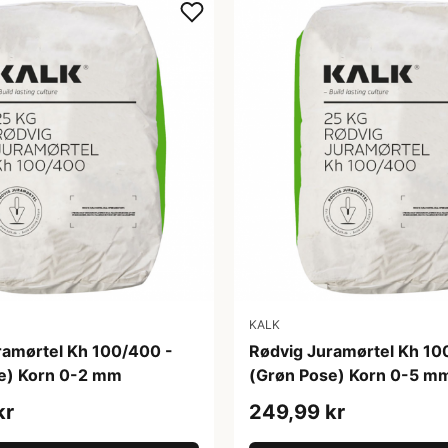
KALK
ramørtel Kh 100/400 -
Rødvig Juramørtel Kh 10
e) Korn 0-2 mm
(Grøn Pose) Korn 0-5 m
kr
249,99 kr