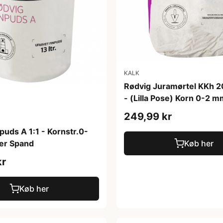
KALK
Rødvig Juramørtel KKh 
- (Lilla Pose) Korn 0-2 
249,99 kr
puds A 1:1 - Kornstr.0-
iter Spand
Køb her
kr
Køb her