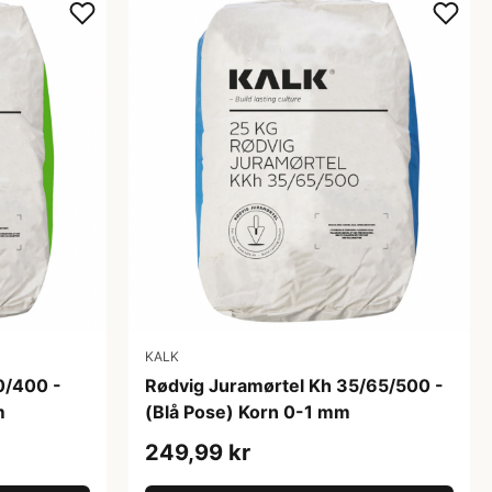
KALK
0/400 -
Rødvig Juramørtel Kh 35/65/500 -
m
(Blå Pose) Korn 0-1 mm
249,99 kr