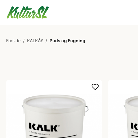
Forside
/
KALKÂ®
/
Puds og Fugning