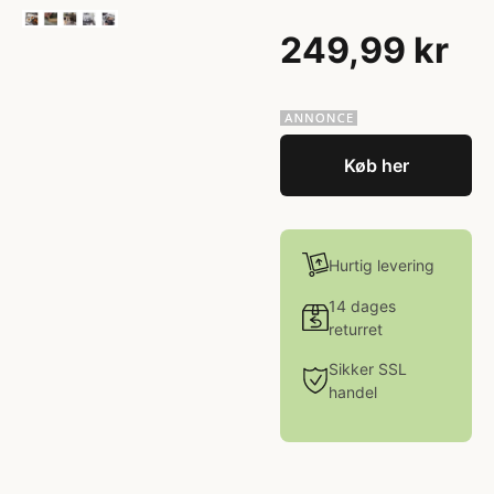
249,99 kr
Køb her
Hurtig levering
14 dages
returret
Sikker SSL
handel