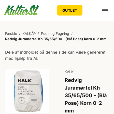
OUTLET
Forside
/
KALKÂ®
/
Puds og Fugning
/
Rødvig Juramørtel Kh 35/65/500 - (Blå Pose) Korn 0-2 mm
Dele af indholdet på denne side kan være genereret
med hjælp fra AI.
KALK
Rødvig
Juramørtel Kh
35/65/500 - (Blå
Pose) Korn 0-2
mm