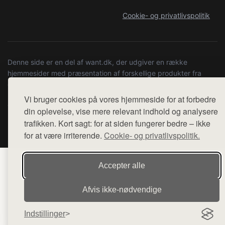
Cookie- og privatlivspolitik
Denne side er en del af want.dk, der udgiver en række
hjemmesider med præsentation af forskellige produkter fra
diverse webshops. Der sælges ikke varer fra denne side - vi
henviser til de shops, som sælger varen. Vi har heller ikke
Vi bruger cookies på vores hjemmeside for at forbedre
varerne på lager.
din oplevelse, vise mere relevant indhold og analysere
trafikken. Kort sagt: for at siden fungerer bedre – ikke
© 2026 kulturstationenlive.dk. Alle rettigheder forbeholdes.
for at være irriterende.
Cookie- og privatlivspolitik.
Accepter alle
Afvis ikke‑nødvendige
Indstillinger