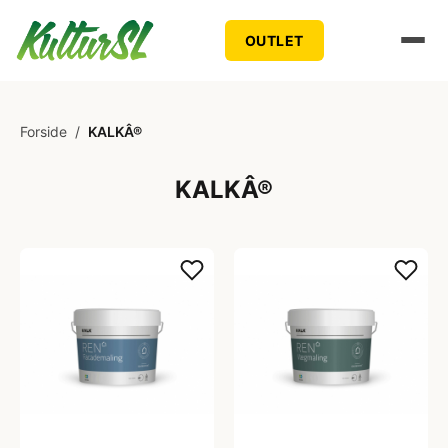
OUTLET
Forside
/
KALKÂ®
KALKÂ®