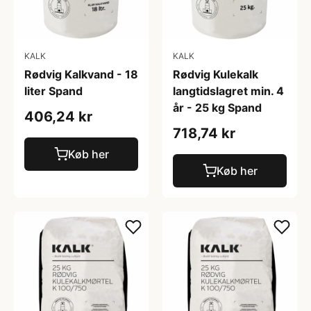
KALK
KALK
Rødvig Kalkvand - 18
Rødvig Kulekalk
liter Spand
langtidslagret min. 4
år - 25 kg Spand
406,24 kr
718,74 kr
Køb her
Køb her