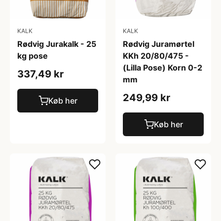
KALK
KALK
Rødvig Jurakalk - 25
Rødvig Juramørtel
kg pose
KKh 20/80/475 -
(Lilla Pose) Korn 0-2
337,49 kr
mm
249,99 kr
Køb her
Køb her