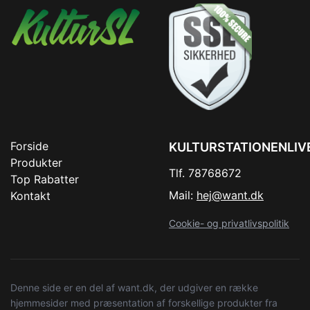
Forside
KULTURSTATIONENLIV
Produkter
Tlf. 78768672
Top Rabatter
Mail:
hej@want.dk
Kontakt
Cookie- og privatlivspolitik
Denne side er en del af want.dk, der udgiver en række
hjemmesider med præsentation af forskellige produkter fra