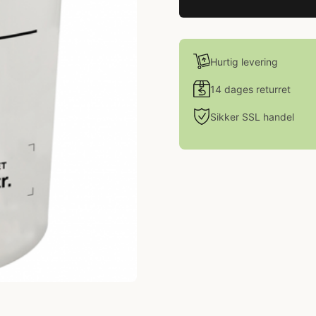
Hurtig levering
14 dages returret
Sikker SSL handel