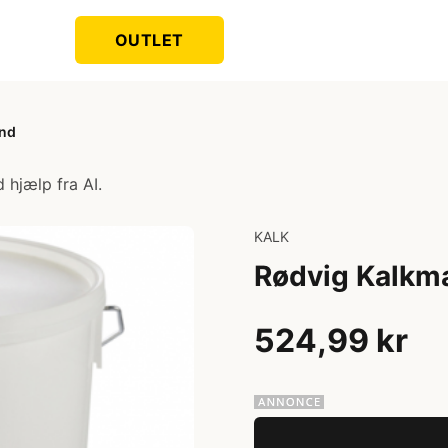
OUTLET
and
 hjælp fra AI.
KALK
Rødvig Kalkmæ
524,99 kr