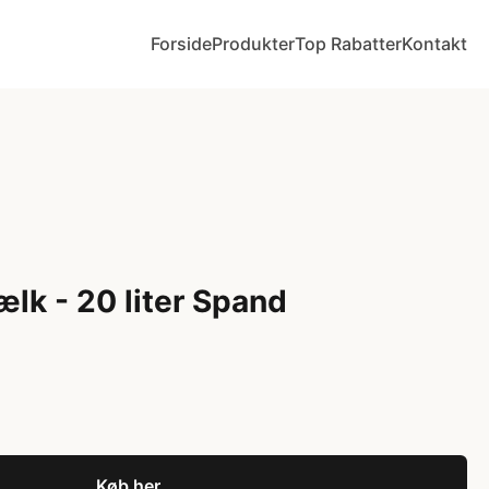
Forside
Produkter
Top Rabatter
Kontakt
lk - 20 liter Spand
Køb her