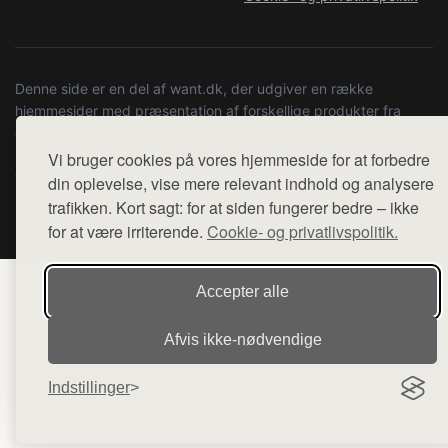
Denne side er en del af want.dk, der udgiver en række
hjemmesider med præsentation af forskellige produkter fra
diverse webshops. Der sælges ikke varer fra denne side - vi
henviser til de shops, som sælger varen. Vi har heller ikke
Vi bruger cookies på vores hjemmeside for at forbedre
varerne på lager.
din oplevelse, vise mere relevant indhold og analysere
trafikken. Kort sagt: for at siden fungerer bedre – ikke
© 2026 kulturstationenlive.dk. Alle rettigheder forbeholdes.
for at være irriterende.
Cookie- og privatlivspolitik.
Accepter alle
Afvis ikke‑nødvendige
Indstillinger