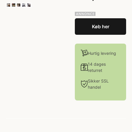
Køb her
Hurtig levering
14 dages
returret
Sikker SSL
handel