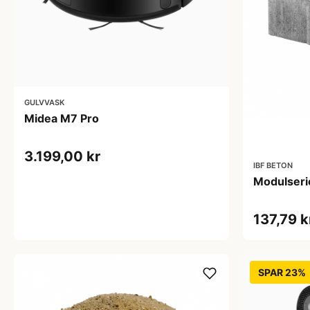
GULVVASK
Midea M7 Pro
3.199,00 kr
IBF BETON
Modulseri
137,79 k
SPAR 23%