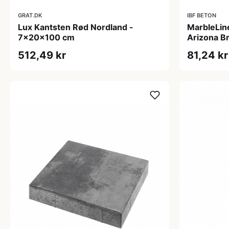
GRAT.DK
IBF BETON
Lux Kantsten Rød Nordland -
MarbleLin
7x20x100 cm
Arizona B
512,49 kr
81,24 kr