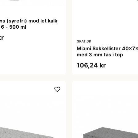
 (syrefri) mod let kalk
16 - 500 ml
kr
GRAT.DK
Miami Sokkellister 40x7x
med 3 mm fas i top
106,24 kr