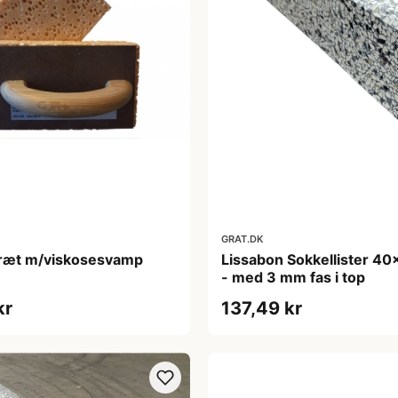
GRAT.DK
ebræt m/viskosesvamp
Lissabon Sokkellister 4
- med 3 mm fas i top
kr
137,49 kr