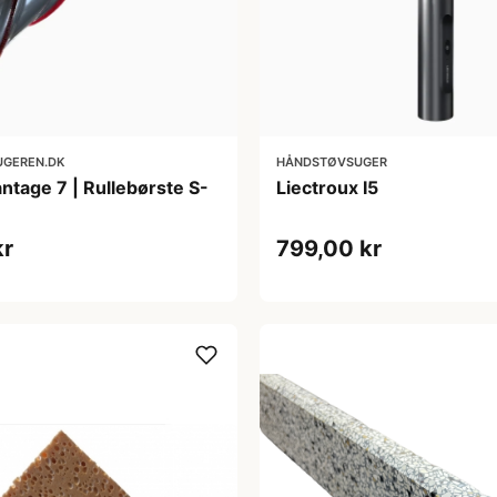
GEREN.DK
HÅNDSTØVSUGER
ntage 7 | Rullebørste S-
Liectroux I5
kr
799,00 kr